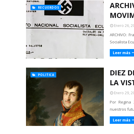
ARCHI
RECUERDOS
MOVIM
Enero 26, 2
ARCHIVO: Fr
Socialista Ec
Leer más
DIEZ 
POLITICA
LA VIS
Enero 29, 2
Por Regina 
nuestros futu
Leer más