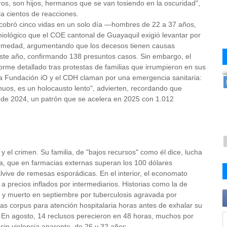
s, son hijos, hermanos que se van tosiendo en la oscuridad",
a cientos de reacciones.
cobró cinco vidas en un solo día —hombres de 22 a 37 años,
iológico que el COE cantonal de Guayaquil exigió levantar por
nfermedad, argumentando que los decesos tienen causas
 este año, confirmando 138 presuntos casos.
Sin embargo, el
rme detallado tras protestas de familias que irrumpieron en sus
a Fundación iO y el CDH claman por una emergencia sanitaria:
inuos, es un holocausto lento", advierten, recordando que
 de 2024, un patrón que se acelera en 2025 con 1.012
 el crimen. Su familia, de "bajos recursos" como él dice, lucha
da, que en farmacias externas superan los 100 dólares
ve de remesas esporádicas. En el interior, el economato
a precios inflados por intermediarios. Historias como la de
y muerto en septiembre por tuberculosis agravada por
eas corpus para atención hospitalaria horas antes de exhalar su
.
En agosto, 14 reclusos perecieron en 48 horas, muchos por
sin violencia aparente, de 26 y 32 años.