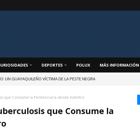
CURIOSIDADES
DEPORTES
POLUX
MÁS INFORMACIÓN
JO: UN GUAYAQUILEÑO VÍCTIMA DE LA PESTE NEGRA
osis que Consume la Penitenciaría desde Adentro
Tuberculosis que Consume la
ro