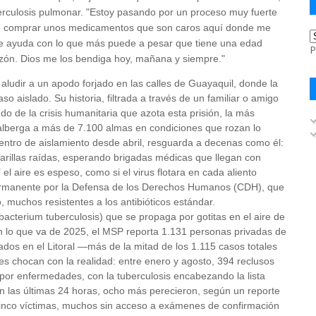
erculosis pulmonar. "Estoy pasando por un proceso muy fuerte
que comprar unos medicamentos que son caros aquí donde me
me ayuda con lo que más puede a pesar que tiene una edad
P
zón. Dios me los bendiga hoy, mañana y siempre."
aludir a un apodo forjado en las calles de Guayaquil, donde la
 aislado. Su historia, filtrada a través de un familiar o amigo
do de la crisis humanitaria que azota esta prisión, la más
lberga a más de 7.100 almas en condiciones que rozan lo
centro de aislamiento desde abril, resguarda a decenas como él:
carillas raídas, esperando brigadas médicas que llegan con
 el aire es espeso, como si el virus flotara en cada aliento
Permanente por la Defensa de los Derechos Humanos (CDH), que
 muchos resistentes a los antibióticos estándar.
bacterium tuberculosis) que se propaga por gotitas en el aire de
 lo que va de 2025, el MSP reporta 1.131 personas privadas de
ados en el Litoral —más de la mitad de los 1.115 casos totales
ales chocan con la realidad: entre enero y agosto, 394 reclusos
 por enfermedades, con la tuberculosis encabezando la lista
n las últimas 24 horas, ocho más perecieron, según un reporte
y cinco víctimas, muchos sin acceso a exámenes de confirmación