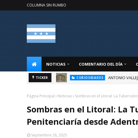
COLUMNA SIN RUMBO
NOTICIAS
COMENTARIO DEL DÍA
ANTONIO VALLE
TICKER
CURIOSIDADES
Página Principal
Noticias
Sombras en el Litoral: La Tubercul
Sombras en el Litoral: La 
Penitenciaría desde Adent
Septiembre 26, 2025