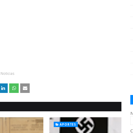
Noticias
N
APORTES
C