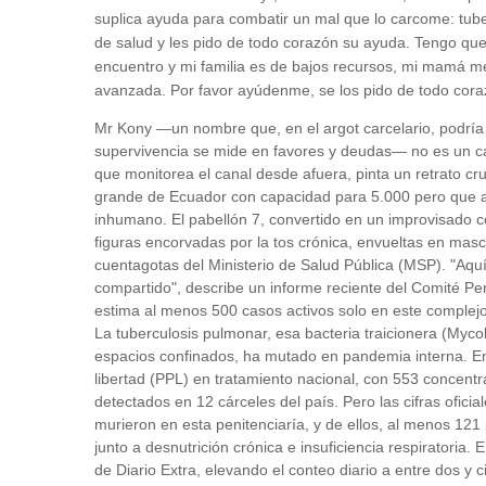
suplica ayuda para combatir un mal que lo carcome: tub
de salud y les pido de todo corazón su ayuda. Tengo 
encuentro y mi familia es de bajos recursos, mi mamá 
avanzada. Por favor ayúdenme, se los pido de todo cora
Mr Kony —un nombre que, en el argot carcelario, podría 
supervivencia se mide en favores y deudas— no es un caso
que monitorea el canal desde afuera, pinta un retrato cru
grande de Ecuador con capacidad para 5.000 pero que a
inhumano.
El pabellón 7, convertido en un improvisado 
figuras encorvadas por la tos crónica, envueltas en mas
cuentagotas del Ministerio de Salud Pública (MSP).
"Aquí
compartido", describe un informe reciente del Comité 
estima al menos 500 casos activos solo en este complejo,
La tuberculosis pulmonar, esa bacteria traicionera (Myco
espacios confinados, ha mutado en pandemia interna. En
libertad (PPL) en tratamiento nacional, con 553 concentr
detectados en 12 cárceles del país.
Pero las cifras ofici
murieron en esta penitenciaría, y de ellos, al menos 121
junto a desnutrición crónica e insuficiencia respiratoria.
E
de Diario Extra, elevando el conteo diario a entre dos 