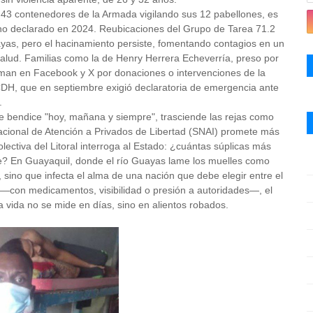
on 43 contenedores de la Armada vigilando sus 12 pabellones, es
erno declarado en 2024.
Reubicaciones del Grupo de Tarea 71.2
yas, pero el hacinamiento persiste, fomentando contagios en un
Salud.
Familias como la de Henry Herrera Echeverría, preso por
laman en Facebook y X por donaciones o intervenciones de la
CDH, que en septiembre exigió declaratoria de emergencia ante
.
e bendice "hoy, mañana y siempre", trasciende las rejas como
 Nacional de Atención a Privados de Libertad (SNAI) promete más
colectiva del Litoral interroga al Estado: ¿cuántas súplicas más
e? En Guayaquil, donde el río Guayas lame los muelles como
 sino que infecta el alma de una nación que debe elegir entre el
r —con medicamentos, visibilidad o presión a autoridades—, el
a vida no se mide en días, sino en alientos robados.