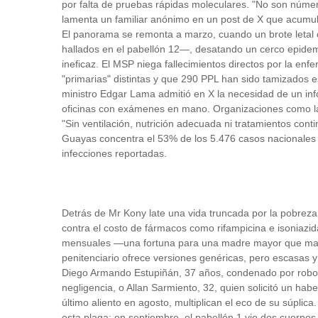
por falta de pruebas rápidas moleculares.
"No son número
lamenta un familiar anónimo en un post de X que acumul
El panorama se remonta a marzo, cuando un brote letal 
hallados en el pabellón 12—, desatando un cerco epidem
ineficaz.
El MSP niega fallecimientos directos por la e
"primarias" distintas y que 290 PPL han sido tamizados
ministro Edgar Lama admitió en X la necesidad de un info
oficinas con exámenes en mano.
Organizaciones como l
"Sin ventilación, nutrición adecuada ni tratamientos cont
Guayas concentra el 53% de los 5.476 casos nacionales
infecciones reportadas.
Detrás de Mr Kony late una vida truncada por la pobreza y
contra el costo de fármacos como rifampicina e isoniazi
mensuales —una fortuna para una madre mayor que malvi
penitenciario ofrece versiones genéricas, pero escasas y 
Diego Armando Estupiñán, 37 años, condenado por robo 
negligencia, o Allan Sarmiento, 32, quien solicitó un hab
último aliento en agosto, multiplican el eco de su súplica
esta plaga; en septiembre, el pabellón 1 vio dos cuerpos 