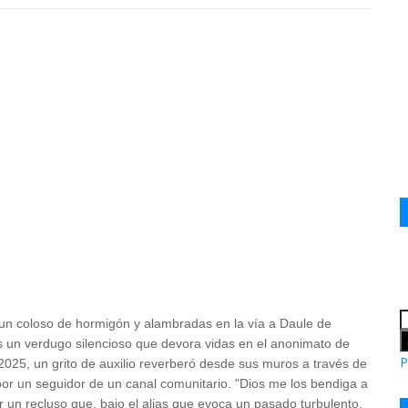
l, un coloso de hormigón y alambradas en la vía a Daule de
s un verdugo silencioso que devora vidas en el anonimato de
P
025, un grito de auxilio reverberó desde sus muros a través de
r un seguidor de un canal comunitario. "Dios me los bendiga a
r un recluso que, bajo el alias que evoca un pasado turbulento,