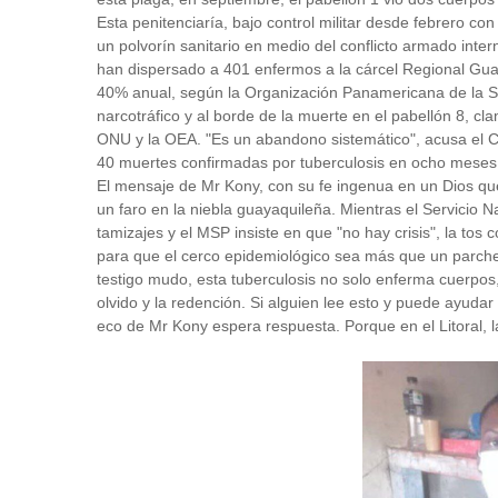
Esta penitenciaría, bajo control militar desde febrero c
un polvorín sanitario en medio del conflicto armado int
han dispersado a 401 enfermos a la cárcel Regional Gua
40% anual, según la Organización Panamericana de la 
narcotráfico y al borde de la muerte en el pabellón 8, c
ONU y la OEA.
"Es un abandono sistemático", acusa el 
40 muertes confirmadas por tuberculosis en ocho meses
El mensaje de Mr Kony, con su fe ingenua en un Dios qu
un faro en la niebla guayaquileña. Mientras el Servicio
tamizajes y el MSP insiste en que "no hay crisis", la tos 
para que el cerco epidemiológico sea más que un parch
testigo mudo, esta tuberculosis no solo enferma cuerpos,
olvido y la redención. Si alguien lee esto y puede ayuda
eco de Mr Kony espera respuesta. Porque en el Litoral, l