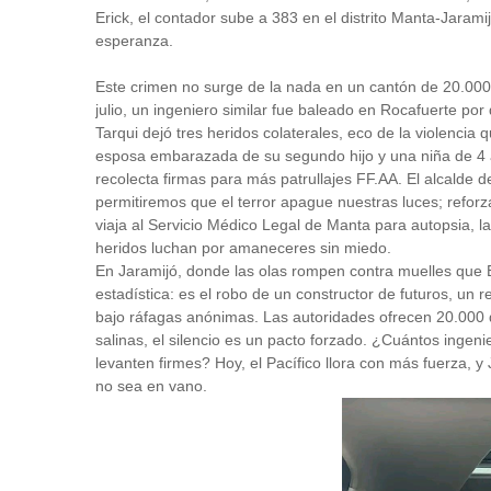
Erick, el contador sube a 383 en el distrito Manta-Jarami
esperanza.
Este crimen no surge de la nada en un cantón de 20.000 
julio, un ingeniero similar fue baleado en Rocafuerte po
Tarqui dejó tres heridos colaterales, eco de la violencia 
esposa embarazada de su segundo hijo y una niña de 4
recolecta firmas para más patrullajes FF.AA. El alcalde
permitiremos que el terror apague nuestras luces; refor
viaja al Servicio Médico Legal de Manta para autopsia, l
heridos luchan por amaneceres sin miedo.
En Jaramijó, donde las olas rompen contra muelles que Er
estadística: es el robo de un constructor de futuros, un r
bajo ráfagas anónimas. Las autoridades ofrecen 20.000 d
salinas, el silencio es un pacto forzado. ¿Cuántos ingen
levanten firmes? Hoy, el Pacífico llora con más fuerza, 
no sea en vano.