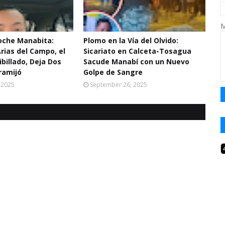
M
Noche Manabita:
Plomo en la Vía del Olvido:
Arias del Campo, el
Sicariato en Calceta-Tosagua
ibillado, Deja Dos
Sacude Manabí con un Nuevo
ramijó
Golpe de Sangre
 2025
September 26, 2025