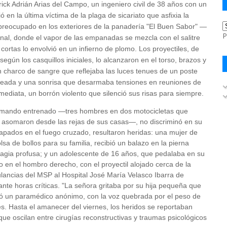
ick Adrián Arias del Campo, un ingeniero civil de 38 años con un
 en la última víctima de la plaga de sicariato que asfixia la
spreocupado en los exteriores de la panadería "El Buen Sabor" —
P
tonal, donde el vapor de las empanadas se mezcla con el salitre
rtas lo envolvió en un infierno de plomo. Los proyectiles, de
gún los casquillos iniciales, lo alcanzaron en el torso, brazos y
charco de sangre que reflejaba las luces tenues de un poste
 ladeada y una sonrisa que desarmaba tensiones en reuniones de
mediata, un borrón violento que silenció sus risas para siempre.
 comando entrenado —tres hombres en dos motocicletas que
se asomaron desde las rejas de sus casas—, no discriminó en su
trapados en el fuego cruzado, resultaron heridas: una mujer de
a de bollos para su familia, recibió un balazo en la pierna
ragia profusa; y un adolescente de 16 años, que pedalaba en su
do en el hombro derecho, con el proyectil alojado cerca de la
ancias del MSP al Hospital José María Velasco Ibarra de
ante horas críticas. "La señora gritaba por su hija pequeña que
ató un paramédico anónimo, con la voz quebrada por el peso de
es. Hasta el amanecer del viernes, los heridos se reportaban
 que oscilan entre cirugías reconstructivas y traumas psicológicos