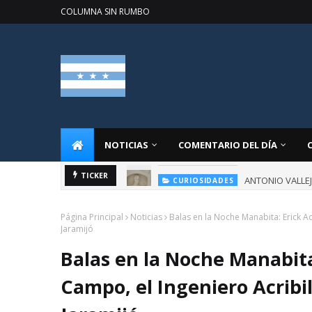
COLUMNA SIN RUMBO
NOTICIAS
COMENTARIO DEL DÍA
ANTONIO VALLE
TICKER
CURIOSIDADES
Página Principal
Noticias
Balas en la Noche Manabita: Erick A
Jaramijó
Balas en la Noche Manabita
Campo, el Ingeniero Acribi