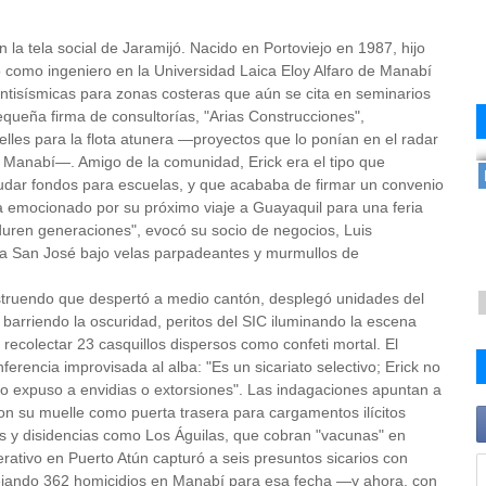
la tela social de Jaramijó. Nacido en Portoviejo en 1987, hijo
 como ingeniero en la Universidad Laica Eloy Alfaro de Manabí
ntisísmicas para zonas costeras que aún se cita en seminarios
equeña firma de consultorías, "Arias Construcciones",
les para la flota atunera —proyectos que lo ponían en el radar
 Manabí—. Amigo de la comunidad, Erick era el tipo que
udar fondos para escuelas, y que acababa de firmar un convenio
ba emocionado por su próximo viaje a Guayaquil para una feria
duren generaciones", evocó su socio de negocios, Luis
ia San José bajo velas parpadeantes y murmullos de
estruendo que despertó a medio cantón, desplegó unidades del
s barriendo la oscuridad, peritos del SIC iluminando la escena
 recolectar 23 casquillos dispersos como confeti mortal. El
erencia improvisada al alba: "Es un sicariato selectivo; Erick no
 lo expuso a envidias o extorsiones". Las indagaciones apuntan a
con su muelle como puerta trasera para cargamentos ilícitos
s y disidencias como Los Águilas, que cobran "vacunas" en
erativo en Puerto Atún capturó a seis presuntos sicarios con
ejando 362 homicidios en Manabí para esa fecha —y ahora, con