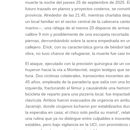
muerte la noche del jueves 25 de septiembre de 2025. Er
futuro trazado en planos y proyectos costeros, se convirtió
provincia. Alrededor de las 21:45, mientras charlaba de
un local familiar en el sector central de la cabecera can
marino—, una ráfaga de al menos 20 disparos de armas co
calibre 9 mm y posiblemente de una escopeta recortada se
piernas, derrumbándolo sobre la acera empedrada en un 
callejero. Erick, con su característica gorra de béisbol
obra, no tuvo chance de refugiarse; la muerte fue casi in
El ataque, ejecutado con la precisión quirúrgica de un
huyeron hacia la vía a Montecristi, según testigos que 
furia. Dos víctimas colaterales, transeúntes inocentes a
45 años, empleada de la panadería que salía con una bols
izquierda, fracturando el fémur y causándole una hemor
bicicleta de reparto para una pizzería local, fue impacta
clavícula. Ambos fueron evacuados de urgencia en ambul
Jaramijó, donde cirujanos lucharon por estabilizarlos dur
la esperaba en casa; el chico solo pedía su mamá", rel
una rutina que ya no distingue entre culpables e inocent
estables, pero bajo vigilancia en la UCI, con pronósticos