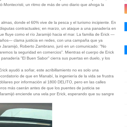
jó-Montecristi, un ritmo de más de uno diario que ahoga la
almas, donde el 60% vive de la pesca y el turismo incipiente. En
r disputas contractuales; en marzo, un ataque a una panadería en
que fluye como el río Jaramijó hacia el mar. La familia de Erick —
 años— clama justicia en redes, con una campaña que ya
 de Jaramijó, Roberto Zambrano, juró en un comunicado: "No
zaremos la seguridad en comercios". Mientras el cuerpo de Erick
a panadería "El Buen Sabor" cierra sus puertas en duelo, y los
ick ayudó a soñar, este acribillamiento no es solo una
ecordatorio de que en Manabí, la ingeniería de la vida se frustra
ólares por información al 1800 DELITO, pero en las calles
ieros más caerán antes de que los puentes de justicia se
y Jaramijó enciende una vela por Erick, esperando que su sangre