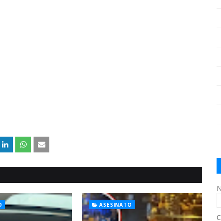
N
O
ASESINATO
C