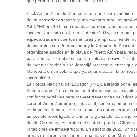
que perdurarán como cicatrices invisibles.
Erick Adrián Arias del Campo no era un rostro anónimo en 
de un pescador artesanal y una maestra rural, se graduó
(ULEAM) en 2010, con una tesis sobre infraestructuras a
locales. Radicado en Jaramijó desde 2015, dirigía una p
especializada en puertos menores y ampliaciones de muel
de contratos con Petroecuador y la Cámara de Pesca de
organizaba asados en la playa de Puerto Atún para reca
para reforzar el malecón contra el oleaje erosivo. "Esta
de ingeniería; decía que Jaramijó merecía puentes que 
Mendoza, en un velorio que ya se armaba en la parroqu
incredulidad.
La Policía Nacional del Ecuador (PNE), alertada por el 
Distrito Jaramijó en minutos: patrulleros con luces azule
con focos portátiles para mapear trayectorias balísticas y
coronel Víctor Zambrano, jefe zonal, confirmó en una conf
tenía antecedentes, pero su trabajo en obras portuarias
un posible móvil ligado al crimen organizado: Jaramijó, 
desde Colombia, es territorio disputado por Los Chonero
licitaciones de infraestructura. En agosto de 2025, un op
armas similares, vinculados a una masacre en Manta, d