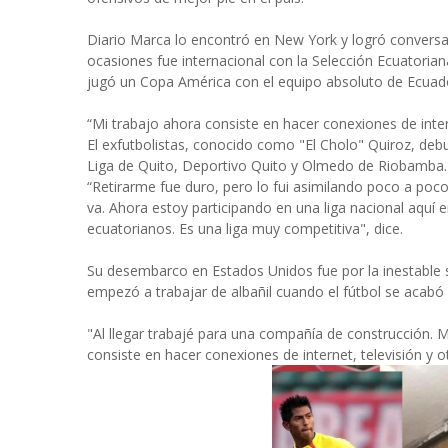
Diario Marca lo encontró en New York y logró conversar 
ocasiones fue internacional con la Selección Ecuatorian
jugó un Copa América con el equipo absoluto de Ecuad
“Mi trabajo ahora consiste en hacer conexiones de intern
El exfutbolistas, conocido como "El Cholo" Quiroz, deb
Liga de Quito, Deportivo Quito y Olmedo de Riobamba.
“Retirarme fue duro, pero lo fui asimilando poco a poc
va. Ahora estoy participando en una liga nacional aquí
ecuatorianos. Es una liga muy competitiva", dice.
Su desembarco en Estados Unidos fue por la inestable si
empezó a trabajar de albañil cuando el fútbol se acabó 
"Al llegar trabajé para una compañía de construcción. M
consiste en hacer conexiones de internet, televisión y o