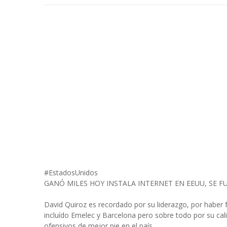
#EstadosUnidos
GANÓ MILES HOY INSTALA INTERNET EN EEUU, SE F
David Quiroz es recordado por su liderazgo, por haber 
incluído Emelec y Barcelona pero sobre todo por su cali
ofensivos de mejor pie en el país.