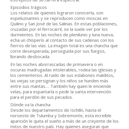
Episodios trágicos
Los relatos de quienes lograron conocerla, son 
espeluznantes y se reproducen como moscas en 
Quilino y San José de las Salinas. En estas poblaciones, 
cruzadas por el ferrocarril, se la suele ver por los 
durmientes. En las noches de plenilunio y luna nueva, 
echa un chisperío al contacto de sus cadenas con los 
fierros de las vías. La imagen total es una chancha que 
corre desesperada, perseguida por sus fuegos, 
llorando desbocada.
En las noches aborrascadas de primavera o en 
oscuras madrugadas intolerables, rodea las iglesias y 
los cementerios. Al ruido de sus eslabones malditos, 
las viejas se persignan y los niños se hunden más 
entre sus mantas…. También hay quien le enciende 
velas, para espantarla o pedir la santa intervención 
para el perdón de sus pecados.
Dónde va la chancha
Desde los departamentos de Ischilín, hasta el 
noroeste de Tulumba y Sobremonte, esta increíble 
aparición le quita el sueño a más de un creyente de los 
mitos de nuestro país. Hay quienes aseguran que 