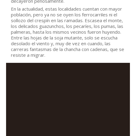
decayeron penosamente.
En la actualidad, estas localidades cuentan con mayor 
población, pero ya no se oyen los ferrocarriles ni el 
sollozo del crespín en las ramadas. Escasea el monte, 
los delicados guazunchos, los pecaríes, los pumas, las 
palmeras, hasta los mismos vecinos fueron huyendo. 
Entre las hojas de la soja mutante, solo se escucha 
desolado el viento y, muy de vez en cuando, las 
carreras fantasmas de la chancha con cadenas, que se 
resiste a migrar.