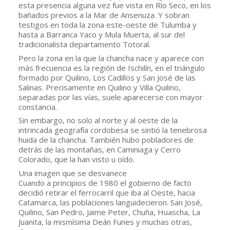
esta presencia alguna vez fue vista en Río Seco, en los 
bañados previos a la Mar de Ansenuza. Y sobran 
testigos en toda la zona este-oeste de Tulumba y 
hasta a Barranca Yaco y Mula Muerta, al sur del 
tradicionalista departamento Totoral.
Pero la zona en la que la chancha nace y aparece con 
más frecuencia es la región de Ischilín, en el triángulo 
formado por Quilino, Los Cadillos y San José de las 
Salinas. Precisamente en Quilino y Villa Quilino, 
separadas por las vías, suele aparecerse con mayor 
constancia.
Sin embargo, no solo al norte y al oeste de la 
intrincada geografía cordobesa se sintió la tenebrosa 
huida de la chancha. También hubo pobladores de 
detrás de las montañas, en Caminiaga y Cerro 
Colorado, que la han visto u oído.
Una imagen que se desvanece
Cuando a principios de 1980 el gobierno de facto 
decidió retirar el ferrocarril que iba al Oeste, hacia 
Catamarca, las poblaciones languidecieron. San José, 
Quilino, San Pedro, Jaime Peter, Chuña, Huascha, La 
Juanita, la mismísima Deán Funes y muchas otras, 