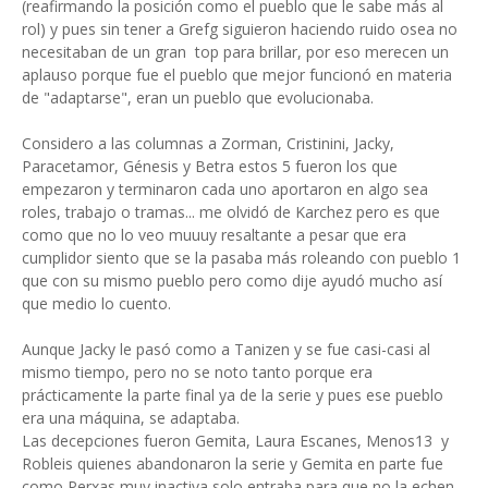
(reafirmando la posición como el pueblo que le sabe más al
rol) y pues sin tener a Grefg siguieron haciendo ruido osea no
necesitaban de un gran top para brillar, por eso merecen un
aplauso porque fue el pueblo que mejor funcionó en materia
de "adaptarse", eran un pueblo que evolucionaba.
Considero a las columnas a Zorman, Cristinini, Jacky,
Paracetamor, Génesis y Betra estos 5 fueron los que
empezaron y terminaron cada uno aportaron en algo sea
roles, trabajo o tramas... me olvidó de Karchez pero es que
como que no lo veo muuuy resaltante a pesar que era
cumplidor siento que se la pasaba más roleando con pueblo 1
que con su mismo pueblo pero como dije ayudó mucho así
que medio lo cuento.
Aunque Jacky le pasó como a Tanizen y se fue casi-casi al
mismo tiempo, pero no se noto tanto porque era
prácticamente la parte final ya de la serie y pues ese pueblo
era una máquina, se adaptaba.
Las decepciones fueron Gemita, Laura Escanes, Menos13 y
Robleis quienes abandonaron la serie y Gemita en parte fue
como Perxas muy inactiva solo entraba para que no la echen