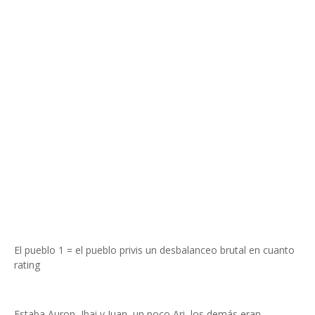
El pueblo 1 = el pueblo privis un desbalanceo brutal en cuanto
rating
Estaba Auron, Ibai y Juan, un poco Ari, los demás eran