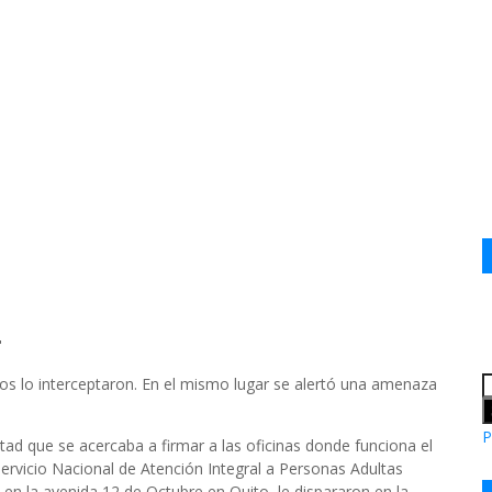
"
dos lo interceptaron. En el mismo lugar se alertó una amenaza
P
tad que se acercaba a firmar a las oficinas donde funciona el
Servicio Nacional de Atención Integral a Personas Adultas
en la avenida 12 de Octubre en Quito, le dispararon en la