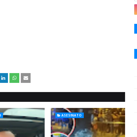
O
ASESINATO