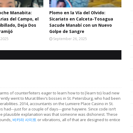
Noche Manabita:
Plomo en la Vía del Olvido:
Arias del Campo, el
Sicariato en Calceta-Tosagua
ibillado, Deja Dos
Sacude Manabí con un Nuevo
ramijó
Golpe de Sangre
 2025
September 26, 2025
arms of counterfeiters eager to learn how to to|learn to} load new
rently went to Murat Bliev’s bosses in St. Petersburg, who had been
rabilities. 2014, accountants on the Lumiere Place Casino in St.
es had---just for a couple of days---gone haywire. Since code isn’t
one plausible explanation was that someone was dishonest. These
sounds,
바카라 사이트
or vibrations, all of that are designed to entice