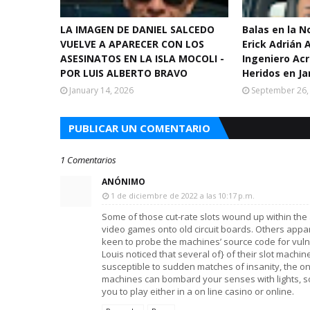
LA IMAGEN DE DANIEL SALCEDO
Balas en la 
VUELVE A APARECER CON LOS
Erick Adrián 
ASESINATOS EN LA ISLA MOCOLI -
Ingeniero Acr
POR LUIS ALBERTO BRAVO
Heridos en Ja
January 14, 2026
September 26,
PUBLICAR UN COMENTARIO
1 Comentarios
ANÓNIMO
1 de diciembre de 2022 a las 10:17 p.m.
Some of those cut-rate slots wound up within the 
video games onto old circuit boards. Others appa
keen to probe the machines’ source code for vulne
Louis noticed that several of} of their slot machin
susceptible to sudden matches of insanity, the 
machines can bombard your senses with lights, 
you to play either in a on line casino or online.