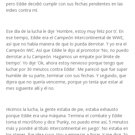
pero Eddie decidió cumplir con sus fechas pendientes en las
indies contra mí.
Ese día de la lucha le dije 'Hombre, estoy muy feliz por ti’. En
ese tiempo, Eddie era el Campeón Intercontinental de WWE,
así que no había manera de que lo pueda derrotar. Y yo era el
Campeón IWC. Así que Eddie le dijo al promotor ‘No, no puedo
derrotar a tu Campeón. Hagamos un empate por límite de
tiempo’. Yo dije 'Ok, ahora estoy nervioso porque tengo que
luchar por 30 minutos contra Eddie'. Me pareció que fue super
humilde de su parte, terminar con sus fechas. Y segundo, que
dijera que no quería vencerme, porque yo tenía que estar al
mes siguiente allí y él no.
Hicimos la lucha, la gente estaba de pie, estaba exhausto
porque Eddie era una máquina. Termina el combate y Eddie
toma el micrófono y dice ‘Punky, no puedo irme así, 5 minutos
más y pondré al título Intercontinental en juego’. No estaba en
los planes, fue idea suya. Voy a empezar a llorar. Y me dice, ‘lo