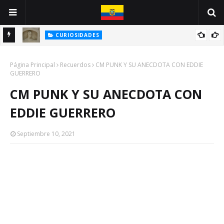
CURIOSIDADES
INE
ANTONIO VALLEJO: UN GUAYAQUILEÑO VÍCTIMA DE LA PESTE
Página Principal
NEGRA
Recuerdos
CM PUNK Y SU ANECDOTA CON EDDIE
GUERRERO
CM PUNK Y SU ANECDOTA CON
EDDIE GUERRERO
Septiembre 10, 2021