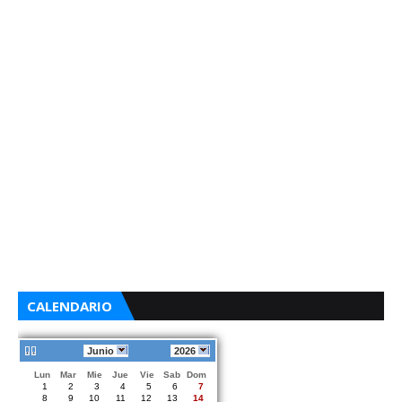
CALENDARIO
Junio
2026
Lun
Mar
Mie
Jue
Vie
Sab
Dom
1
2
3
4
5
6
7
8
9
10
11
12
13
14