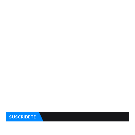
SUSCRIBETE