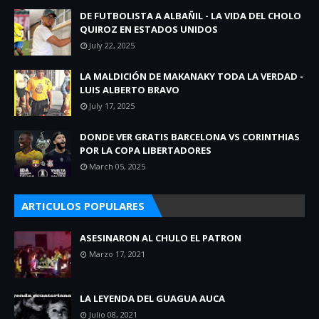
DE FUTBOLISTA A ALBAÑIL - LA VIDA DEL CHOLO
QUIROZ EN ESTADOS UNIDOS
July 22, 2025
LA MALDICIÓN DE MAKANAKY TODA LA VERDAD -
LUIS ALBERTO BRAVO
July 17, 2025
DONDE VER GRATIS BARCELONA VS CORINTHIAS
POR LA COPA LIBERTADORES
March 05, 2025
ARTICULOS POPULARES
ASESINARON AL CHULO EL PATRON
Marzo 17, 2021
LA LEYENDA DEL GUAGUA AUCA
Julio 08, 2021