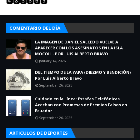
COMENTARIO DEL DÍA
LA IMAGEN DE DANIEL SALCEDO VUELVE A
APARECER CON LOS ASESINATOS EN LA ISLA
MOCOLI - POR LUIS ALBERTO BRAVO
January 14, 2026
DEL TIEMPO DE LA YAPA (DIEZMO Y BENDICIÓN)
Por Luis Alberto Bravo
September 26, 2025
Cuidado en la Línea: Estafas Telefónicas
Acechan con Promesas de Premios Falsos en
Ecuador
September 26, 2025
ARTICULOS DE DEPORTES