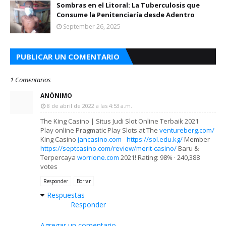
Sombras en el Litoral: La Tuberculosis que
Consume la Penitenciaría desde Adentro
September 26, 2025
PUBLICAR UN COMENTARIO
1 Comentarios
ANÓNIMO
8 de abril de 2022 a las 4:53 a.m.
The King Casino | Situs Judi Slot Online Terbaik 2021
Play online Pragmatic Play Slots at The
ventureberg.com/
King Casino
jancasino.com
-
https://sol.edu.kg/
Member
https://septcasino.com/review/merit-casino/
Baru &
Terpercaya
worrione.com
2021! Rating: 98% · ‎240,388
votes
Responder
Borrar
Respuestas
Responder
Agregar un comentario