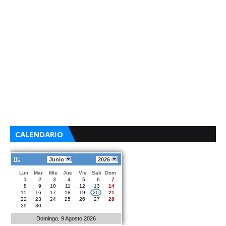
CALENDARIO
Junio
2026
Lun
Mar
Mie
Jue
Vie
Sab
Dom
1
2
3
4
5
6
7
8
9
10
11
12
13
14
15
16
17
18
19
20
21
22
23
24
25
26
27
28
29
30
Domingo, 9 Agosto 2026