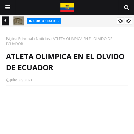
CURIOSIDADES
INE
ANTONIO VALLEJO: UN GUAYAQUILEÑO VÍCTIMA DE LA PESTE
Página Principal
NEGRA
Noticias
ATLETA OLIMPICA EN EL OLVIDO DE
ECUADOR
ATLETA OLIMPICA EN EL OLVIDO
DE ECUADOR
Julio 26, 2021