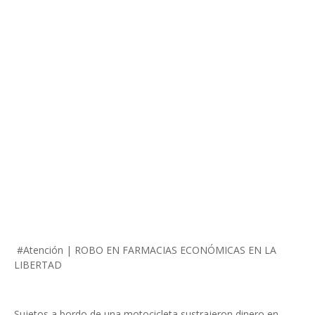
#Atención | ROBO EN FARMACIAS ECONÓMICAS EN LA
LIBERTAD
Sujetos a bordo de una motocicleta sustrajeron dinero en