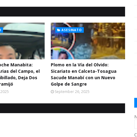
O
ASESINATO
Noche Manabita:
Plomo en la Vía del Olvido:
Arias del Campo, el
Sicariato en Calceta-Tosagua
ibillado, Deja Dos
Sacude Manabí con un Nuevo
ramijó
Golpe de Sangre
 2025
September 26, 2025
N
C