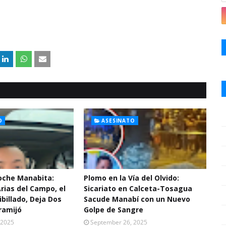
O
ASESINATO
Noche Manabita:
Plomo en la Vía del Olvido:
Arias del Campo, el
Sicariato en Calceta-Tosagua
ibillado, Deja Dos
Sacude Manabí con un Nuevo
ramijó
Golpe de Sangre
 2025
September 26, 2025