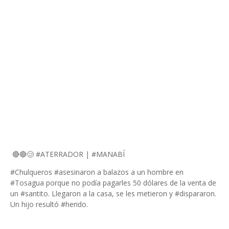
🔴🔴😢 #ATERRADOR | #MANABÍ
#Chulqueros #asesinaron a balazos a un hombre en
#Tosagua porque no podía pagarles 50 dólares de la venta de
un #santito. Llegaron a la casa, se les metieron y #dispararon.
Un hijo resultó #herido.