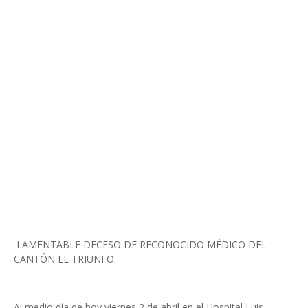
LAMENTABLE DECESO DE RECONOCIDO MÉDICO DEL
CANTÓN EL TRIUNFO.
Al medio día de hoy viernes 2 de abril en el Hospital Luis