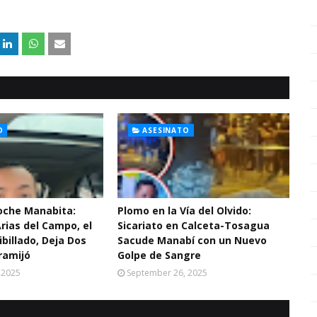
O
ASESINATO
Noche Manabita:
Plomo en la Vía del Olvido:
Arias del Campo, el
Sicariato en Calceta-Tosagua
ibillado, Deja Dos
Sacude Manabí con un Nuevo
ramijó
Golpe de Sangre
 2025
September 26, 2025