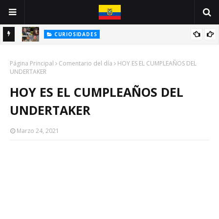
CURIOSIDADES
E
BIOGRAFÍA DE UNA CARICATURA: JOSÉ DELADO / JOSÉ CHALÉN
Página Principal
Comentario del día
HOY ES EL CUMPLEAÑOS DEL
UNDERTAKER
HOY ES EL CUMPLEAÑOS DEL
UNDERTAKER
Marzo 24, 2021