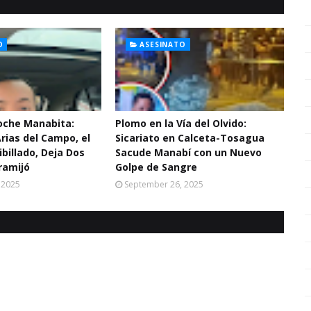
O
ASESINATO
Noche Manabita:
Plomo en la Vía del Olvido:
Arias del Campo, el
Sicariato en Calceta-Tosagua
ibillado, Deja Dos
Sacude Manabí con un Nuevo
ramijó
Golpe de Sangre
 2025
September 26, 2025