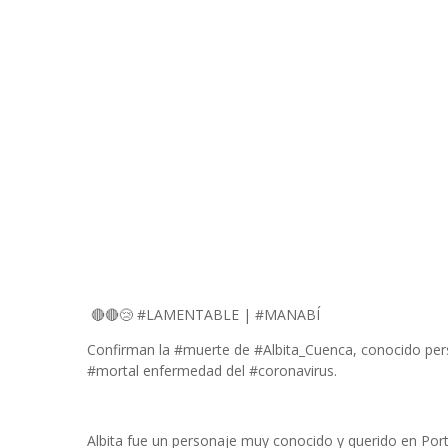
🔴🔴😢 #LAMENTABLE | #MANABÍ
Confirman la #muerte de #Albita_Cuenca, conocido perso
#mortal enfermedad del #coronavirus.
Albita fue un personaje muy conocido y querido en Port