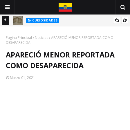
CURIOSIDADES
INE
ANTONIO VALLEJO: UN GUAYAQUILEÑO VÍCTIMA DE LA PESTE
Página Principal
NEGRA
Noticias
APARECIÓ MENOR REPORTADA COMO
DESAPARECIDA
APARECIÓ MENOR REPORTADA
COMO DESAPARECIDA
Marzo 01, 2021