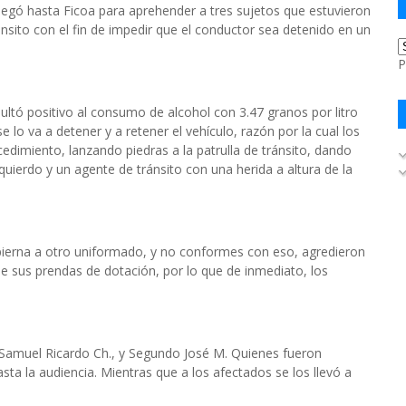
legó hasta Ficoa para aprehender a tres sujetos que estuvieron
ánsito con el fin de impedir que el conductor sea detenido en un
P
sultó positivo al consumo de alcohol con 3.47 granos por litro
e lo va a detener y a retener el vehículo, razón por la cual los
ocedimiento, lanzando piedras a la patrulla de tránsito, dando
uierdo y un agente de tránsito con una herida a altura de la
 pierna a otro uniformado, y no conformes con eso, agredieron
de sus prendas de dotación, por lo que de inmediato, los
F., Samuel Ricardo Ch., y Segundo José M. Quienes fueron
ta la audiencia. Mientras que a los afectados se los llevó a