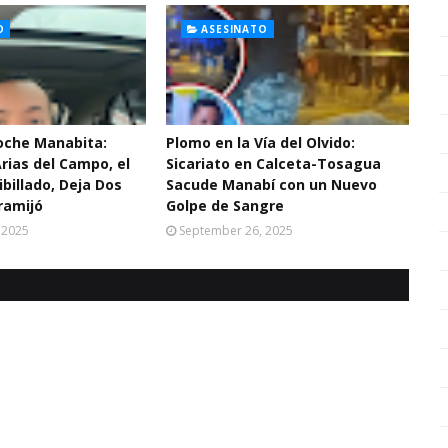
O
ASESINATO
Noche Manabita:
Plomo en la Vía del Olvido:
Arias del Campo, el
Sicariato en Calceta-Tosagua
ibillado, Deja Dos
Sacude Manabí con un Nuevo
ramijó
Golpe de Sangre
 2025
September 26, 2025