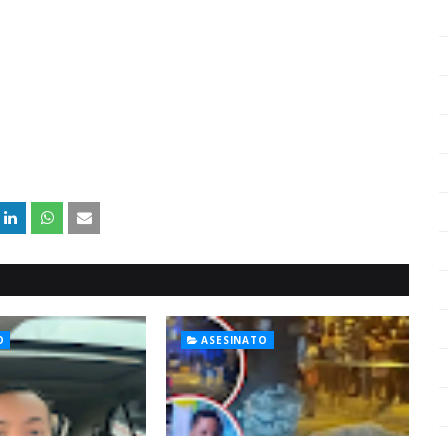
O
ASESINATO