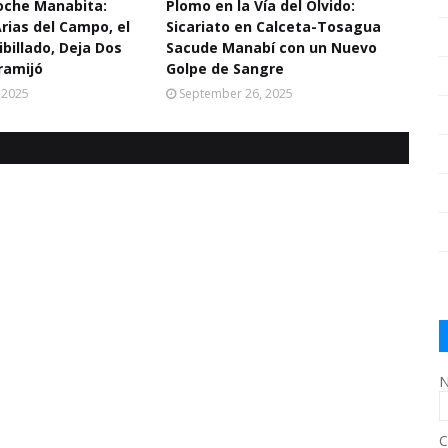
Noche Manabita:
Plomo en la Vía del Olvido:
Arias del Campo, el
Sicariato en Calceta-Tosagua
ibillado, Deja Dos
Sacude Manabí con un Nuevo
ramijó
Golpe de Sangre
 2025
September 26, 2025
N
C