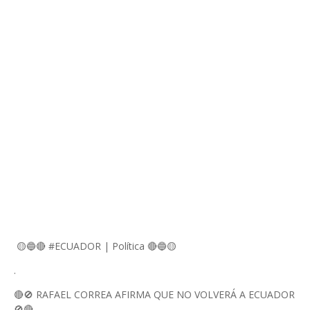
🟡🔵🔴 #ECUADOR | Política 🔴🔵🟡
.
🔴🚫 RAFAEL CORREA AFIRMA QUE NO VOLVERÁ A ECUADOR
🚫🔴