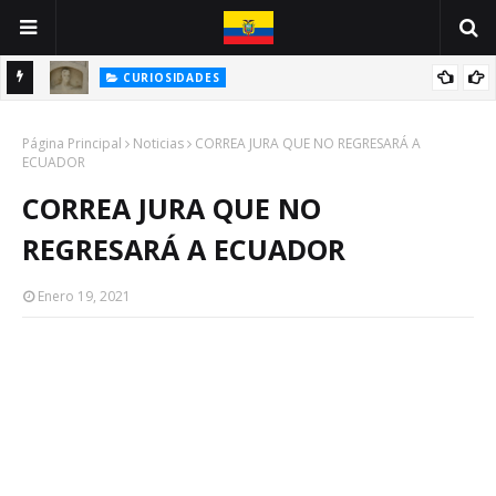
CURIOSIDADES
INE
ANTONIO VALLEJO: UN GUAYAQUILEÑO VÍCTIMA DE LA PESTE
Página Principal
NEGRA
Noticias
CORREA JURA QUE NO REGRESARÁ A
ECUADOR
CORREA JURA QUE NO
REGRESARÁ A ECUADOR
Enero 19, 2021