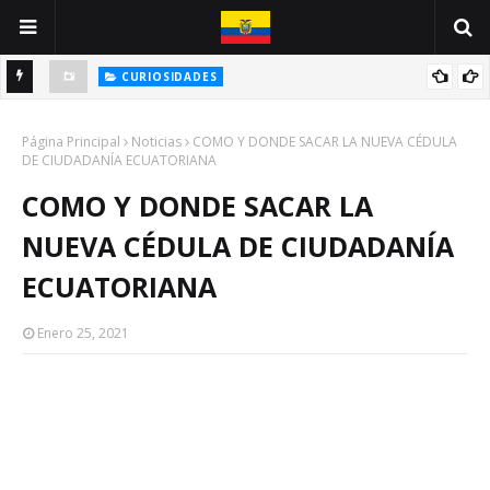
CURIOSIDADES
INVESTIGACIÓN SOBRE LA BICICLETA EN 1981 POR JACQUELINE
Página Principal
ELVIRA BOHÓRQUEZ VELASCO
Noticias
COMO Y DONDE SACAR LA NUEVA CÉDULA
DE CIUDADANÍA ECUATORIANA
COMO Y DONDE SACAR LA
NUEVA CÉDULA DE CIUDADANÍA
ECUATORIANA
Enero 25, 2021