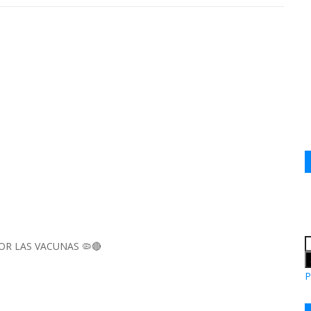
R LAS VACUNAS 🦠🔴
P