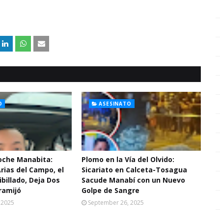
O
ASESINATO
Noche Manabita:
Plomo en la Vía del Olvido:
Arias del Campo, el
Sicariato en Calceta-Tosagua
ibillado, Deja Dos
Sacude Manabí con un Nuevo
ramijó
Golpe de Sangre
 2025
September 26, 2025