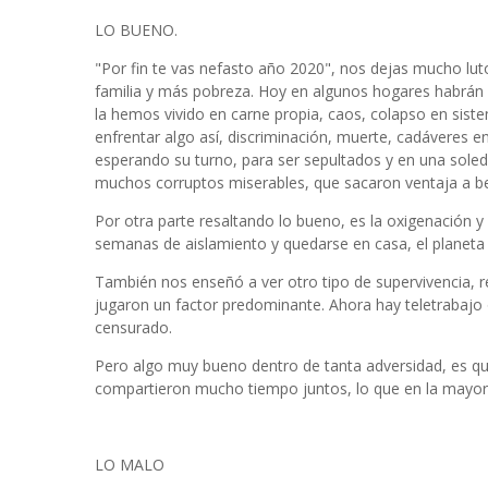
LO BUENO.
"Por fin te vas nefasto año 2020", nos dejas mucho luto
familia y más pobreza. Hoy en algunos hogares habrán si
la hemos vivido en carne propia, caos, colapso en siste
enfrentar algo así, discriminación, muerte, cadáveres en
esperando su turno, para ser sepultados y en una soled
muchos corruptos miserables, que sacaron ventaja a be
Por otra parte resaltando lo bueno, es la oxigenación y
semanas de aislamiento y quedarse en casa, el planeta
También nos enseñó a ver otro tipo de supervivencia, re
jugaron un factor predominante. Ahora hay teletrabajo o
censurado.
Pero algo muy bueno dentro de tanta adversidad, es que
compartieron mucho tiempo juntos, lo que en la mayorí
LO MALO