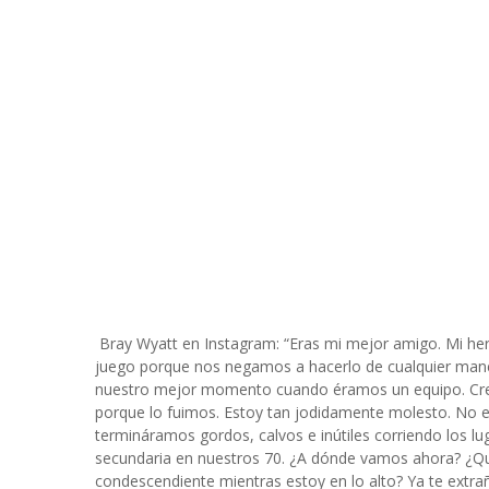
Bray Wyatt en Instagram: “Eras mi mejor amigo. Mi h
juego porque nos negamos a hacerlo de cualquier ma
nuestro mejor momento cuando éramos un equipo. C
porque lo fuimos. Estoy tan jodidamente molesto. No e
termináramos gordos, calvos e inútiles corriendo los lu
secundaria en nuestros 70. ¿A dónde vamos ahora? ¿Q
condescendiente mientras estoy en lo alto? Ya te extrañ