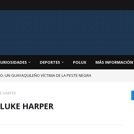
CURIOSIDADES
DEPORTES
POLUX
MÁS INFORMACIÓN
JO: UN GUAYAQUILEÑO VÍCTIMA DE LA PESTE NEGRA
NA CARICATURA: JOSÉ DELADO / JOSÉ CHALÉN
E HARPER
 LUKE HARPER