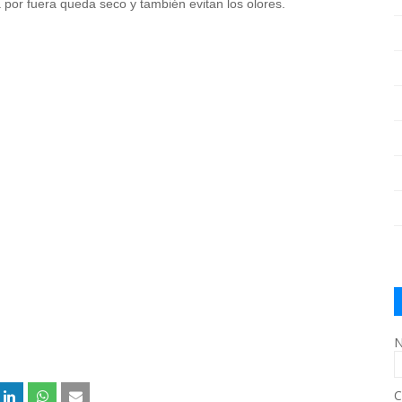
 por fuera queda seco y también evitan los olores.
N
C