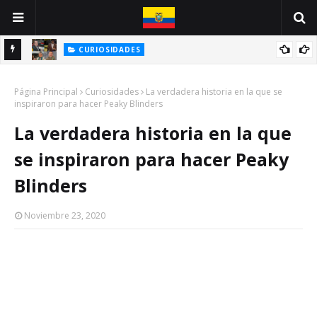
CURIOSIDADES
E
BIOGRAFÍA DE UNA CARICATURA: JOSÉ DELADO / JOSÉ CHALÉN
Página Principal
Curiosidades
La verdadera historia en la que se
inspiraron para hacer Peaky Blinders
La verdadera historia en la que
se inspiraron para hacer Peaky
Blinders
Noviembre 23, 2020