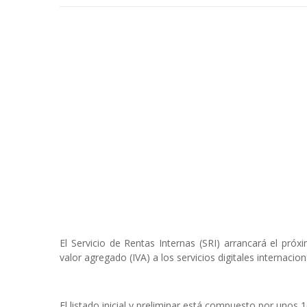
El Servicio de Rentas Internas (SRI) arrancará el pr
valor agregado (IVA) a los servicios digitales internaci
El listado inicial y preliminar está compuesto por unos 1