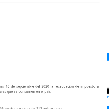
óximo 16 de septiembre del 2020 la recaudación de impuesto al
onales que se consumen en el país.
P
69 servicios y cerca de 213 aplicaciones.