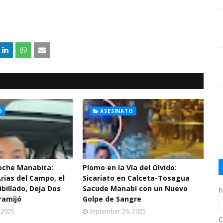
O
ASESINATO
Noche Manabita:
Plomo en la Vía del Olvido:
Arias del Campo, el
Sicariato en Calceta-Tosagua
ibillado, Deja Dos
Sacude Manabí con un Nuevo
N
ramijó
Golpe de Sangre
 2025
September 26, 2025
C