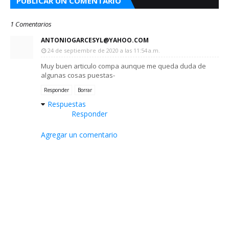
PUBLICAR UN COMENTARIO
1 Comentarios
ANTONIOGARCESYL@YAHOO.COM
24 de septiembre de 2020 a las 11:54 a.m.
Muy buen articulo compa aunque me queda duda de
algunas cosas puestas-
Responder
Borrar
Respuestas
Responder
Agregar un comentario