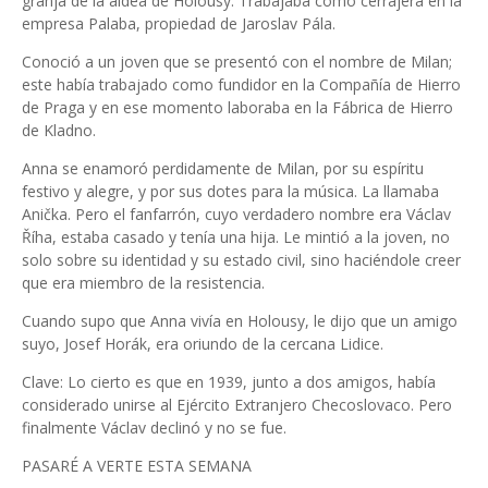
granja de la aldea de Holousy. Trabajaba como cerrajera en la
empresa Palaba, propiedad de Jaroslav Pála.
Conoció a un joven que se presentó con el nombre de Milan;
este había trabajado como fundidor en la Compañía de Hierro
de Praga y en ese momento laboraba en la Fábrica de Hierro
de Kladno.
Anna se enamoró perdidamente de Milan, por su espíritu
festivo y alegre, y por sus dotes para la música. La llamaba
Anička. Pero el fanfarrón, cuyo verdadero nombre era Václav
Říha, estaba casado y tenía una hija. Le mintió a la joven, no
solo sobre su identidad y su estado civil, sino haciéndole creer
que era miembro de la resistencia.
Cuando supo que Anna vivía en Holousy, le dijo que un amigo
suyo, Josef Horák, era oriundo de la cercana Lidice.
Clave: Lo cierto es que en 1939, junto a dos amigos, había
considerado unirse al Ejército Extranjero Checoslovaco. Pero
finalmente Václav declinó y no se fue.
PASARÉ A VERTE ESTA SEMANA