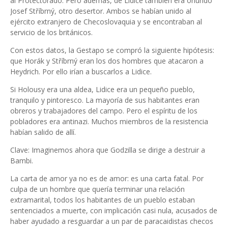
al Protectorado. Pero además, de Lidice también era oriundo
Josef Stříbrný, otro desertor. Ambos se habían unido al
ejército extranjero de Checoslovaquia y se encontraban al
servicio de los británicos.
Con estos datos, la Gestapo se compró la siguiente hipótesis:
que Horák y Stříbrný eran los dos hombres que atacaron a
Heydrich. Por ello irían a buscarlos a Lidice.
Si Holousy era una aldea, Lidice era un pequeño pueblo,
tranquilo y pintoresco. La mayoría de sus habitantes eran
obreros y trabajadores del campo. Pero el espíritu de los
pobladores era antinazi. Muchos miembros de la resistencia
habían salido de allí.
Clave: Imaginemos ahora que Godzilla se dirige a destruir a
Bambi.
La carta de amor ya no es de amor: es una carta fatal. Por
culpa de un hombre que quería terminar una relación
extramarital, todos los habitantes de un pueblo estaban
sentenciados a muerte, con implicación casi nula, acusados de
haber ayudado a resguardar a un par de paracaidistas checos